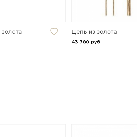
из золота
Подвеска из сере
фианитами
 руб
5 360 руб