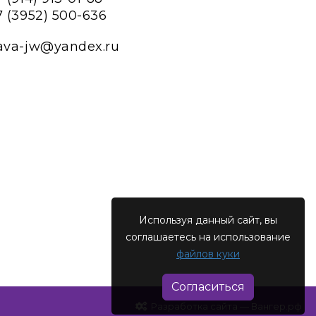
7 (3952) 500-636
ava-jw@yandex.ru
Используя данный сайт, вы
соглашаетесь на использование
файлов куки
Согласиться
Разработка сайта — Вангер.рф