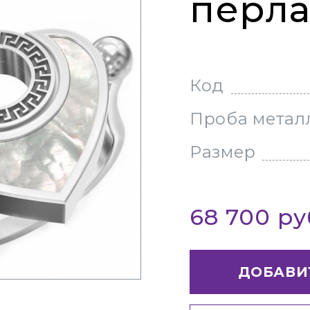
перл
Код
Проба метал
Размер
68 700 р
ДОБАВИ