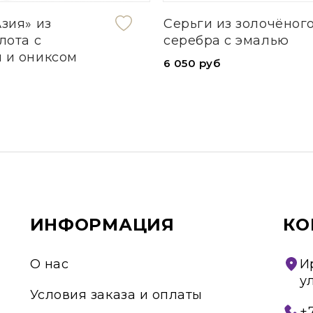
зия» из
Серьги из золочёног
лота с
серебра с эмалью
 и ониксом
6 050 руб
ИНФОРМАЦИЯ
КО
О нас
И
у
Условия заказа и оплаты
+7