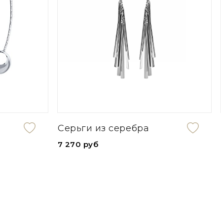
Сувенир "Нерпа" из
чароита
37 800 руб