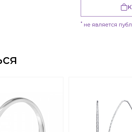
К
*
не является пуб
ься