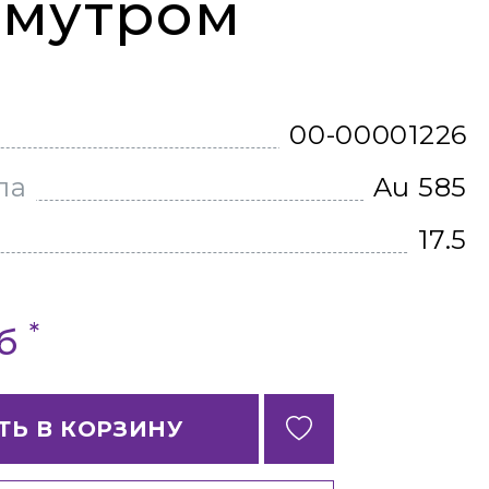
амутром
00-00001226
ла
Au 585
17.5
*
уб
ТЬ В КОРЗИНУ