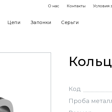
О нас
Контакты
Условия 
Цепи
Запонки
Серьги
Подвесы
Кольца
Сувениры
Кольц
Код
Проба метал