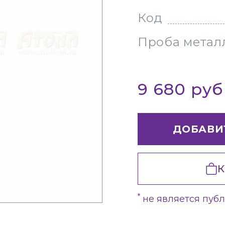
Код
Проба метал
9 680 ру
ДОБАВИ
К
*
не является пуб