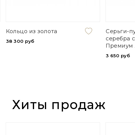
Серьги-пусеты из
Длин
серебра с Кристаллами
золо
Премиум Австрия
1 050
3 650 руб
Хиты продаж