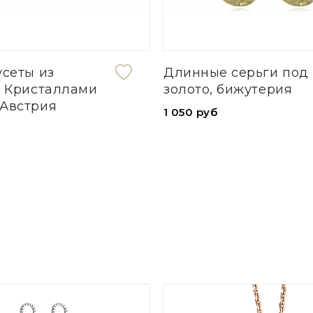
ные серьги под
Кольцо из сереб
то, бижутерия
фианитом
 руб
5 030 руб