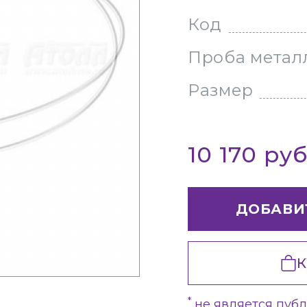
Код
Проба метал
Размер
10 170 ру
ДОБАВИ
К
*
не является пуб