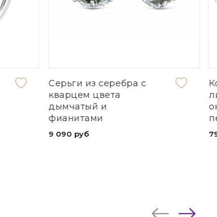
Кольцо «Клевер» из
лимонного золота с
ониксом и
перламутром
79 200 руб