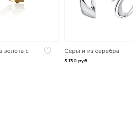
з серебра
Серьги из серебра с
кварцем цвета
дымчатый и
фианитами
9 090 руб