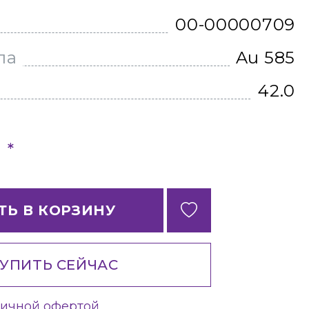
00-00000709
ла
Au 585
42.0
*
б
ТЬ В КОРЗИНУ
УПИТЬ СЕЙЧАС
личной офертой