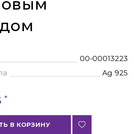
новым
ндом
00-00013223
ла
Ag 925
*
б
ТЬ В КОРЗИНУ