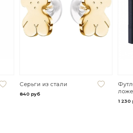
Футляр под 6 чайных
ложек серия "От души"
1 230 руб