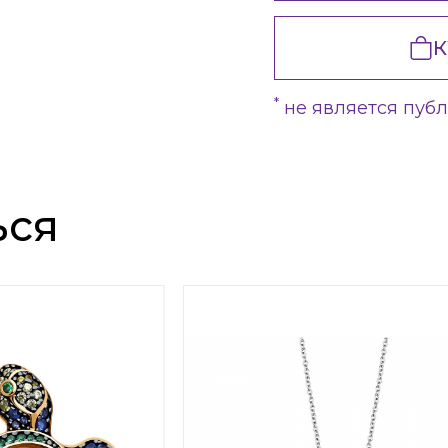
К
*
не является пуб
ься