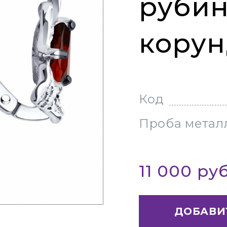
руби
кору
Код
Проба метал
11 000 ру
ДОБАВИ