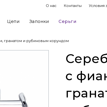
О нас
Контакты
Условия 
Цепи
Запонки
Серьги
Подвесы
Кольца
Сувениры
м, гранатом и рубиновым корундом
Сереб
с фиа
грана