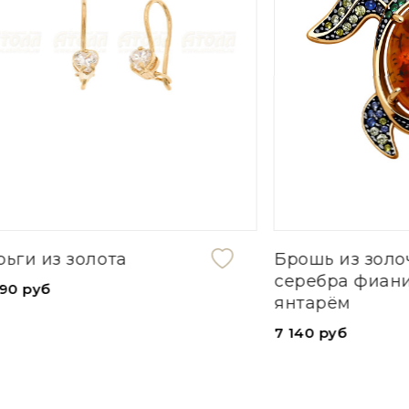
Брошь из золочёного
Колье из
серебра фианитом и
7 550 руб
янтарём
7 140 руб