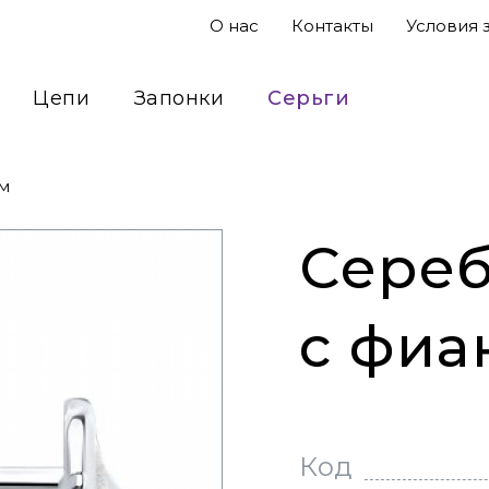
О нас
Контакты
Условия 
Цепи
Запонки
Серьги
Подвесы
Кольца
Сувениры
м
Сереб
с фиа
Код