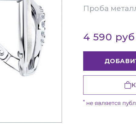
Проба метал
4 590 ру
ДОБАВИ
К
*
не является пуб