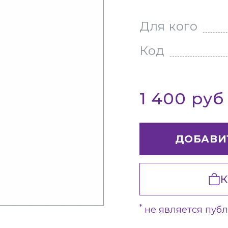
Для кого
Код
1 400 ру
ДОБАВИ
К
*
не является пуб