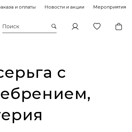
заказа и оплаты
Новости и акции
Мероприятия
ерьга с
ебрением,
терия