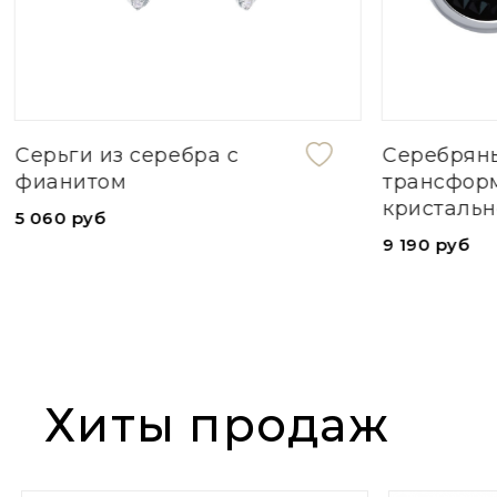
Серебряные серьги-
Серьги и
трансформеры с
чароита
кристальной тканью
14 870 ру
9 190 руб
Хиты продаж