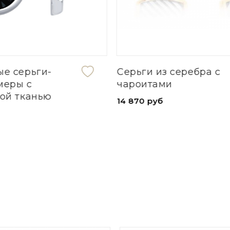
з серебра с
Кольцо из серебра с
ми
фианитом
б
6 370 руб