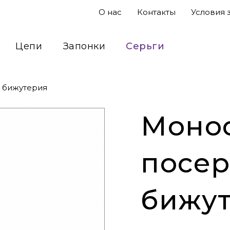
О нас
Контакты
Условия 
Цепи
Запонки
Серьги
Подвесы
Кольца
Сувениры
 бижутерия
Монос
посер
бижу