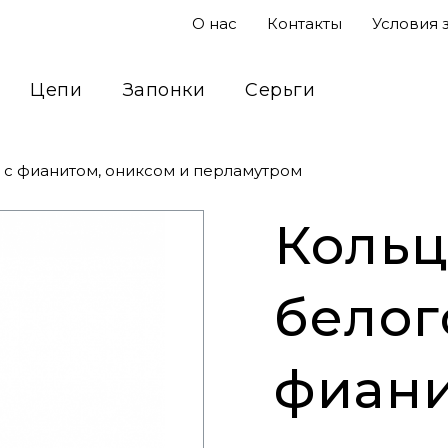
О нас
Контакты
Условия 
Цепи
Запонки
Серьги
Подвесы
Кольца
Сувениры
а с фианитом, ониксом и перламутром
Кольц
белог
фиани