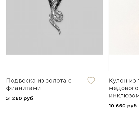
ка из золота с
Кулон из темно-
тами
медового янтаря 
инклюзом в сереб
руб
10 660 руб