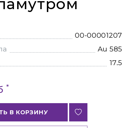
ламутром
00-00001207
ла
Au 585
17.5
*
уб
ТЬ В КОРЗИНУ