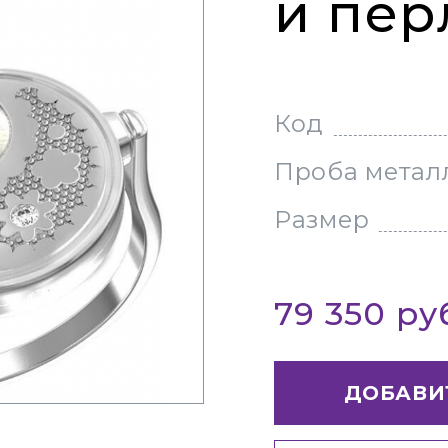
и пер
Код
Проба метал
Размер
79 350 р
ДОБАВИ