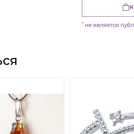
К
*
не является пуб
ься