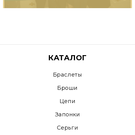
25.11.2020
МЕРОПРИЯТИЕ
PAVAclub 21 ноября
21 ноября ювелирный салон PAVA
пригласил своих дорогих гостей на
КАТАЛОГ
закрытую вечеринку в формате "women
only".
Браслеты
22.01.2020
Броши
Цепи
Запонки
Серьги